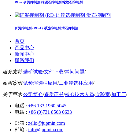
RD-2 矿泥抑制剂 绿泥石抑制剂 蛇纹石抑制剂
矿泥抑制剂 (RD-1) 浮选抑制剂 滑石抑制剂
首页
产品中心
新闻中心
联系我们
服务支持
选矿试验
/
文件下载
/
常问问题
/
应用案例
试验浮选柱应用
/
工业浮选柱应用
/
关于巨木
公司简介
/
资质证书
/
核心技术人员
/
实验室
/
加工厂
/
电话 :
+86 133 1960 5045
电话 :
+86 (0)731 8563 0633
邮箱 :
zello@jupmin.com
邮箱 :
info@jupmin.com