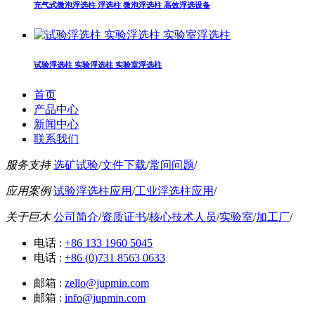
充气式微泡浮选柱 浮选柱 微泡浮选柱 高效浮选设备
试验浮选柱 实验浮选柱 实验室浮选柱
首页
产品中心
新闻中心
联系我们
服务支持
选矿试验
/
文件下载
/
常问问题
/
应用案例
试验浮选柱应用
/
工业浮选柱应用
/
关于巨木
公司简介
/
资质证书
/
核心技术人员
/
实验室
/
加工厂
/
电话 :
+86 133 1960 5045
电话 :
+86 (0)731 8563 0633
邮箱 :
zello@jupmin.com
邮箱 :
info@jupmin.com