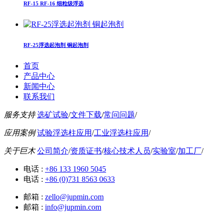
RF-15 RF-16 细粒级浮选
RF-25浮选起泡剂 铜起泡剂
首页
产品中心
新闻中心
联系我们
服务支持
选矿试验
/
文件下载
/
常问问题
/
应用案例
试验浮选柱应用
/
工业浮选柱应用
/
关于巨木
公司简介
/
资质证书
/
核心技术人员
/
实验室
/
加工厂
/
电话 :
+86 133 1960 5045
电话 :
+86 (0)731 8563 0633
邮箱 :
zello@jupmin.com
邮箱 :
info@jupmin.com